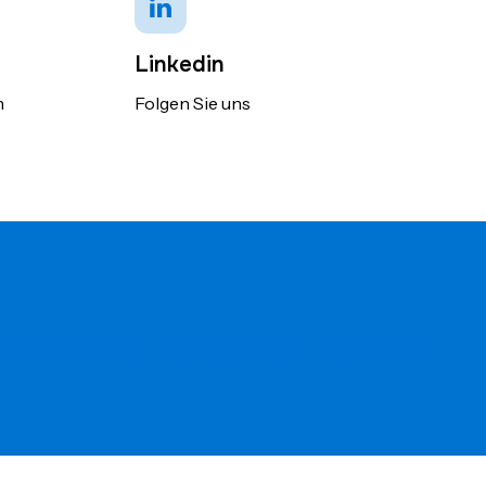
Linkedin
n
Folgen Sie uns
hutz
Cookie Einstellungen
website by humusartwork.ch