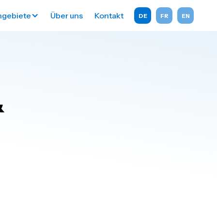
hgebiete
Ü
ber uns
Kontakt
DE
FR
EN
&