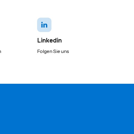
Linkedin
n
Folgen Sie uns
hutz
Cookie Einstellungen
website by humusartwork.ch